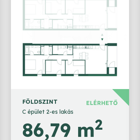
FÖLDSZINT
ELÉRHETŐ
C épület 2-es lakás
2
86,79 m