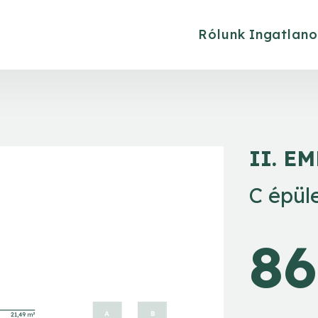
Rólunk
Ingatlano
II. E
C épüle
86