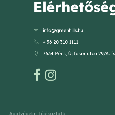
Elérhetősé
info@greenhills.hu
+ 36 20 310 1111
7634 Pécs, Új fasor utca 29/A. fs
Adatvédelmi tájékoztató