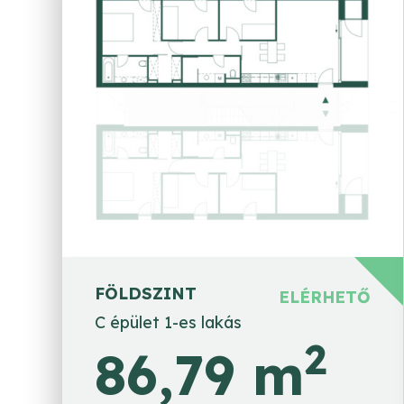
FÖLDSZINT
ELÉRHETŐ
C épület 1-es lakás
2
86,79 m