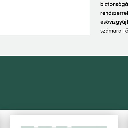
biztonságát
rendszerre
esővízgyűj
számára töl