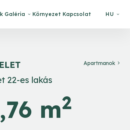
k
Galéria
Környezet
Kapcsolat
HU
MELET
Apartmanok
t 22-es lakás
2
,76 m