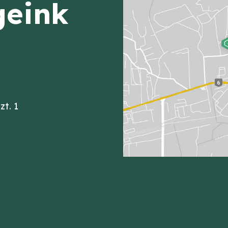
geink
zt. 1