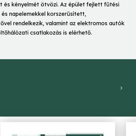
 és kényelmét ötvözi. Az épület fejlett fűtési
l és napelemekkel korszerűsített,
tővel rendelkezik, valamint az elektromos autók
tőhálózati csatlakozás is elérhető.