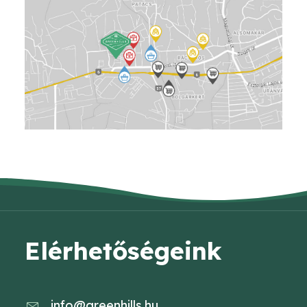
Elérhetőségeink
info@greenhills.hu