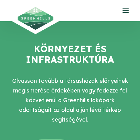
Rólunk
KÖRNYEZET ÉS
Ingatlanok
INFRASTRUKTÚRA
Galéria
Környezet
Kapcsolat
Olvasson tovább a társasházak előnyeinek
megismerése érdekében vagy fedezze fel
HU
közvetlenül a Greenhills lakópark
adottságait az oldal alján lévő térkép
segítségével.