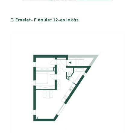
I. Emelet- F épület 12-es lakás