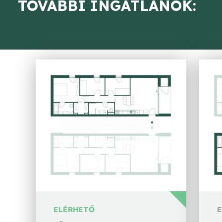
TOVÁBBI INGATLANOK:
ELÉRHETŐ
E