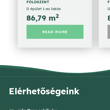
FÖLDSZINT
D épület 1-es lakás
D
2
86,79 m
READ MORE
Elérhetőségeink