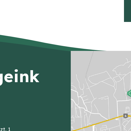
geink
zt. 1