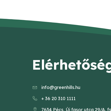
Elérhetősé
info@greenhills.hu
+ 36 20 310 1111
7634 Pécs, Új fasor utca 29/A. fs